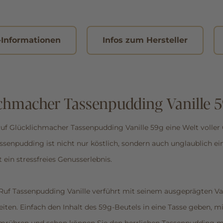
-Informationen
Infos zum Hersteller
chmacher Tassenpudding Vanille 
Ruf Glücklichmacher Tassenpudding Vanille 59g eine Welt volle
assenpudding ist nicht nur köstlich, sondern auch unglaublich e
 ein stressfreies Genusserlebnis.
Ruf Tassenpudding Vanille verführt mit seinem ausgeprägten V
reiten. Einfach den Inhalt des 59g-Beutels in eine Tasse geben,
rühren und schon können Sie den herrlichen Tassenpudding m