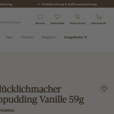
eferung
Fachberatung & Kaffeeausstellung
9:00-15:00 Uhr
Service
Merkzettel
Mein Konto
Warenkorb
Neu
Marken
Magazin
Angebote %
lücklichmacher
npudding Vanille 59g
938965