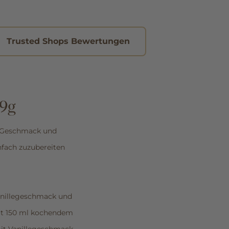
Trusted Shops Bewertungen
59g
r Geschmack und
infach zuzubereiten
anillegeschmack und
 mit 150 ml kochendem
it Vanillegeschmack