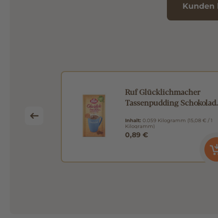
Kunden 
r Pudding
Ruf Glücklichmacher
-Stück-
Tassenpudding Schokolad
59g
mm
(8,33 € / 1
Inhalt:
0.059 Kilogramm
(15,08 € / 1
Kilogramm)
0,89 €