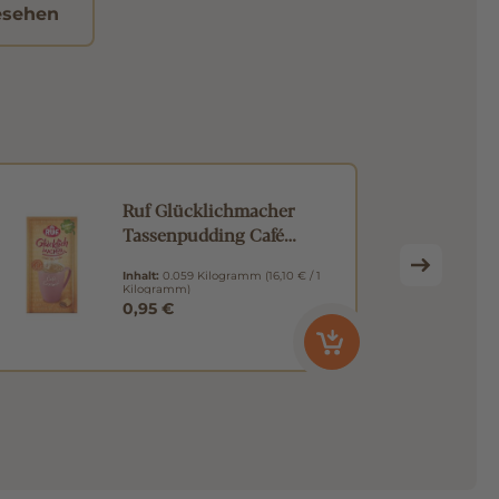
esehen
Ruf Glücklichmacher
Tassenpudding Café
Caramel 59g
Inhalt:
0.059 Kilogramm
(16,10 € / 1
Kilogramm)
0,95 €