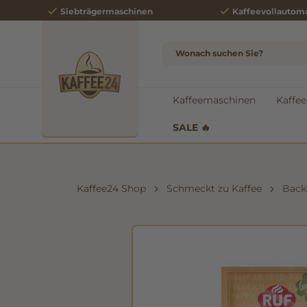
Siebträgermaschinen
Kaffeevollautom
e springen
Zur Hauptnavigation springen
Kaffeemaschinen
Kaffee
SALE 🔥
Kaffee24 Shop
Schmeckt zu Kaffee
Back