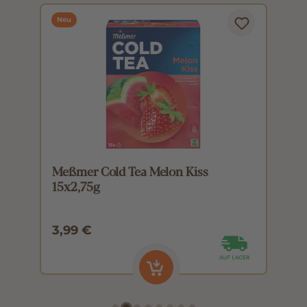
Neu
Meßmer Cold Tea Melon Kiss
M
15x2,75g
1
3,99 €
3