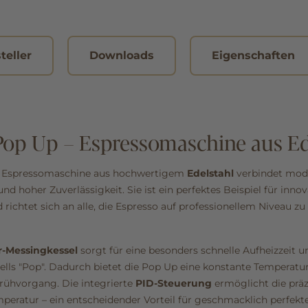
teller
Downloads
Eigenschaften
Pop Up – Espressomaschine aus Ed
p Espressomaschine aus hochwertigem
Edelstahl
verbindet mod
 hoher Zuverlässigkeit. Sie ist ein perfektes Beispiel für innov
richtet sich an alle, die Espresso auf professionellem Niveau z
er-Messingkessel
sorgt für eine besonders schnelle Aufheizzeit u
ls "Pop". Dadurch bietet die Pop Up eine konstante Temperaturs
Brühvorgang. Die integrierte
PID‑Steuerung
ermöglicht die präz
eratur – ein entscheidender Vorteil für geschmacklich perfekte