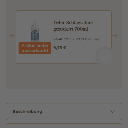
el
Debic Schlagsahne
gezuckert 700ml
Inhalt:
0.7 Liter
(13,93 € / 1 Liter)
Artikel leider
9,75 €
ausverkauft!
Beschreibung