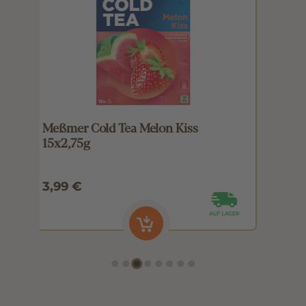
Meßmer Cold Tea Apple Splash
M
15x2,75g
1
3,99 €
3