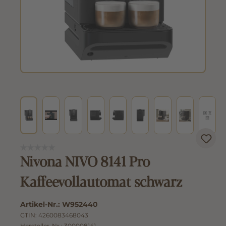
Nivona NIVO 8141 Pro
Kaffeevollautomat schwarz
Artikel-Nr.:
W952440
GTIN:
4260083468043
Hersteller-Nr.:
300008141