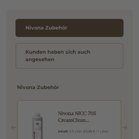
Nivona Zubehör
Kunden haben sich auch
angesehen
Nivona Zubehör
Nivona NICC 705
CreamClean
Milchsystemreiniger
k)
Inhalt:
0.5 Liter
(25,98 € / 1 Liter)