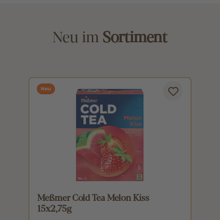
Neu im
Sortiment
Neu
Meßmer Cold Tea Melon Kiss
M
15x2,75g
1