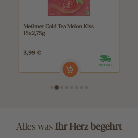
Meßmer Cold Tea Melon Kiss
M
15x2,75g
1
3,99 €
3
Alles was
Ihr Herz begehrt