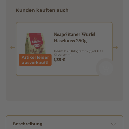
Kunden kauften auch
Neapolitaner Würfel
ic
Haselnuss 250g
Inhalt:
0.25 Kilogramm
(5,40 € / 1
Kilogramm)
Artikel leider
1,35 €
ausverkauft!
Beschreibung