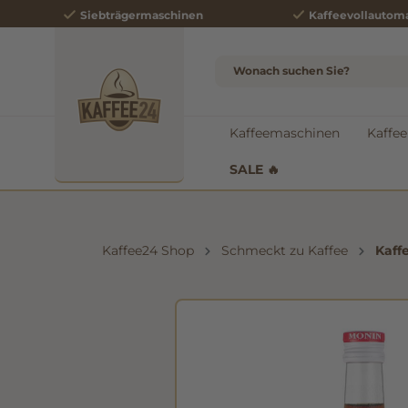
Siebträgermaschinen
Kaffeevollautom
e springen
Zur Hauptnavigation springen
Kaffeemaschinen
Kaffee
SALE 🔥
Kaffee24 Shop
Schmeckt zu Kaffee
Kaff