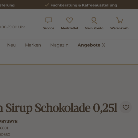
eferung
Fachberatung & Kaffeeausstellung
9:00-15:00 Uhr
Service
Merkzettel
Mein Konto
Warenkorb
Neu
Marken
Magazin
Angebote %
 Sirup Schokolade 0,25l
873978
6601
60660