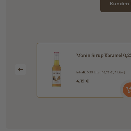
Kunden 
éme Brulée
Monin Sirup Karamel 0,2
€ / 1 Liter)
Inhalt:
0.25 Liter
(16,76 € / 1 Liter)
4,19 €