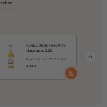
esehen
Monin Sirup Geröstete
Haselnuss 0,25l
Inhalt:
0.25 Liter
(16,76 € / 1 Liter)
4,19 €