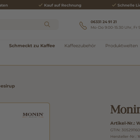
aten
Kauf auf Rechnung
Schnelle Li
06331 24 91 21
Mo-Do 9:00-15:30 Uhr, Fr 
Schmeckt zu Kaffee
Kaffeezubehör
Produktwelten
eesirup
Monin
Artikel-Nr.:
W
GTIN:
305291160
Hersteller-Nr.:
1