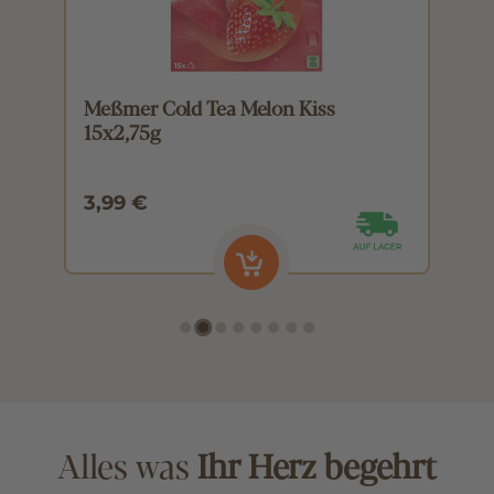
Meßmer Cold Tea Melon Kiss
M
15x2,75g
1
3,99 €
3
Alles was
Ihr Herz begehrt