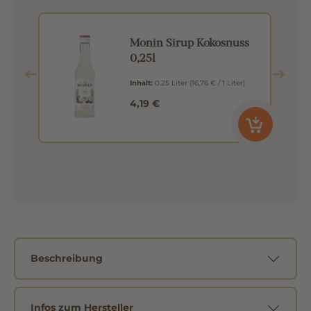
7l
Monin Sirup Kokosnuss
0,25l
Inhalt:
0.25 Liter
(16,76 € / 1 Liter)
4,19 €
Beschreibung
Infos zum Hersteller