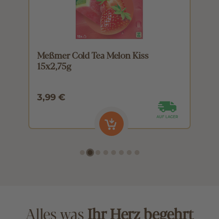
Meßmer Cold Tea Melon Kiss
M
15x2,75g
1
3,99 €
3
Alles was
Ihr Herz begehrt