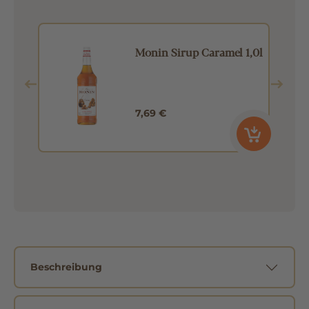
ss
Monin Sirup Caramel 1,0l
7,69 €
Beschreibung