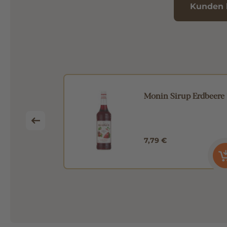
Kunden 
efferminz 1l
Monin Sirup Erdbeere 
7,79 €