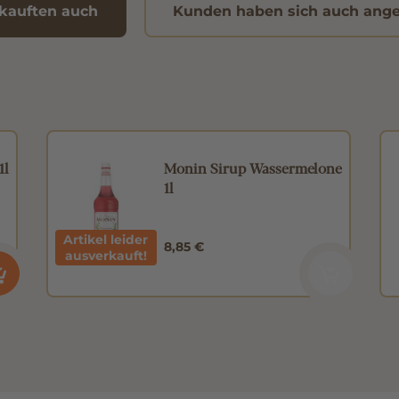
kauften auch
Kunden haben sich auch ang
1l
Monin Sirup Wassermelone
1l
Artikel leider
8,85 €
ausverkauft!