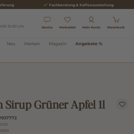
eferung
Fachberatung & Kaffeeausstellung
9:00-15:00 Uhr
Service
Merkzettel
Mein Konto
Warenkorb
Neu
Marken
Magazin
Angebote %
 Sirup Grüner Apfel 1l
937772
3005