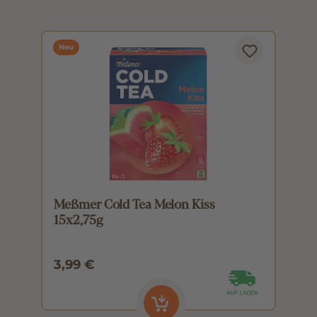
Neu
Meßmer Cold Tea Melon Kiss
M
15x2,75g
1
3,99 €
3