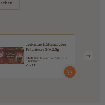
esehen
Teekanne Hüttenzauber
Früchtetee 20x2,5g
Inhalt:
0.05 Kilogramm
(53,80 € / 1
Kilogramm)
2,69 €