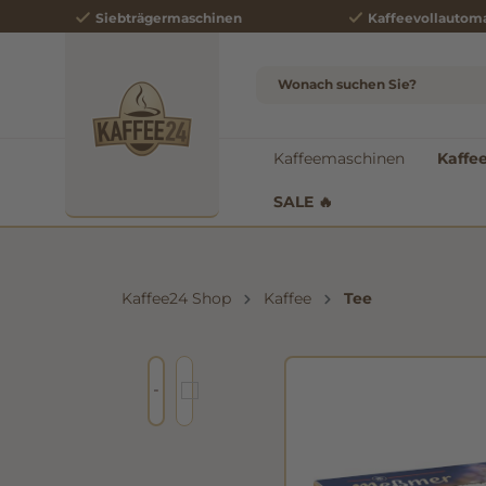
Siebträgermaschinen
Kaffeevollautom
e springen
Zur Hauptnavigation springen
Kaffeemaschinen
Kaffe
SALE 🔥
Kaffee24 Shop
Kaffee
Tee