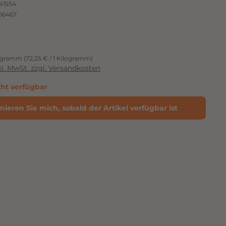
41554
06467
logramm
(72,25 € / 1 Kilogramm)
nkl. MwSt. zzgl. Versandkosten
cht verfügbar
mieren Sie mich, sobald der Artikel verfügbar ist