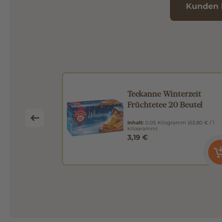
Kunden 
szauber
Teekanne Winterzeit
2,75g
Früchtetee 20 Beutel
mm
(50,73 € / 1
Inhalt:
0.05 Kilogramm
(63,80 € / 1
Kilogramm)
3,19 €