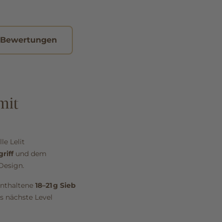
 Bewertungen
mit
lle Lelit
riff
und dem
Design.
enthaltene
18–21 g Sieb
as nächste Level