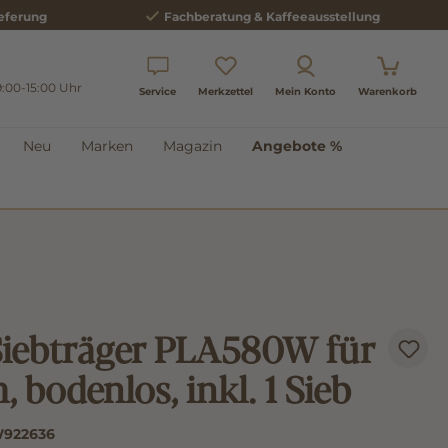
eferung
Fachberatung & Kaffeeausstellung
9:00-15:00 Uhr
Service
Merkzettel
Mein Konto
Warenkorb
Neu
Marken
Magazin
Angebote %
 Siebträger PLA580W für
 bodenlos, inkl. 1 Sieb
922636