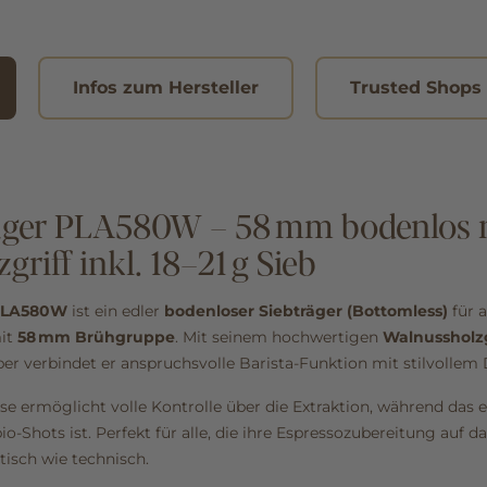
Infos zum Hersteller
Trusted Shops
träger PLA580W – 58 mm bodenlos 
riff inkl. 18–21 g Sieb
 PLA580W
ist ein edler
bodenloser Siebträger (Bottomless)
für a
it
58 mm Brühgruppe
. Mit seinem hochwertigen
Walnussholzg
r verbindet er anspruchsvolle Barista‑Funktion mit stilvollem 
e ermöglicht volle Kontrolle über die Extraktion, während das 
io‑Shots ist. Perfekt für alle, die ihre Espressozubereitung auf d
isch wie technisch.