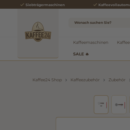
Siebträgermaschinen
Kaffeevollautom
e springen
Zur Hauptnavigation springen
Kaffeemaschinen
Kaffee
SALE 🔥
Kaffee24 Shop
Kaffeezubehör
Zubehör