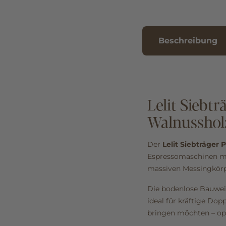
Beschreibung
Lelit Sieb
Walnussholzg
Der
Lelit Siebträger
Espressomaschinen m
massiven Messingkörpe
Die bodenlose Bauweis
ideal für kräftige Dopp
bringen möchten – opt