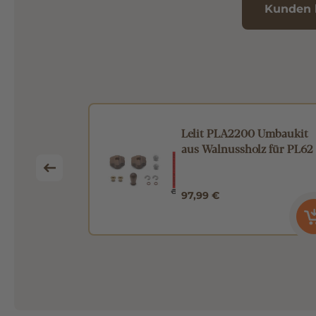
Kunden 
mping &
Lelit PLA2200 Umbaukit
Mat L
aus Walnussholz für PL62
97,99 €