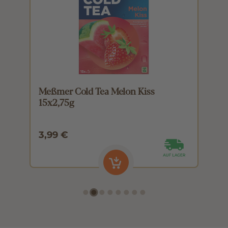
Meßmer Cold Tea Melon Kiss
M
15x2,75g
1
3,99 €
3