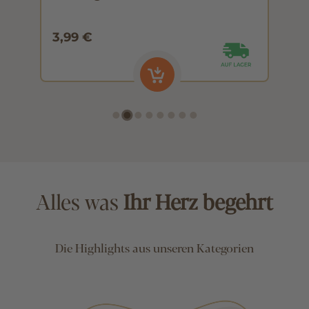
15x2,75g
1
3,99 €
3
Alles was
Ihr Herz begehrt
Die Highlights aus unseren Kategorien