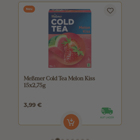
Neu
Meßmer Cold Tea Melon Kiss
M
15x2,75g
1
3,99 €
3