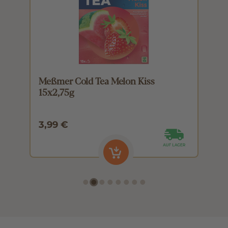
Meßmer Cold Tea Melon Kiss
M
15x2,75g
1
3,99 €
3