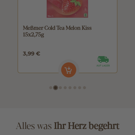
Meßmer Cold Tea Melon Kiss
M
15x2,75g
1
3,99 €
3
Alles was
Ihr Herz begehrt