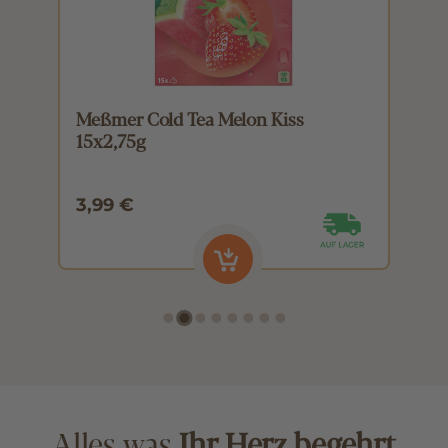
Meßmer Cold Tea Melon Kiss
M
15x2,75g
1
3,99 €
3
Alles was
Ihr Herz begehrt