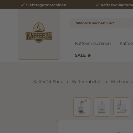
Siebträgermaschinen
Kaffeevollautom
e springen
Zur Hauptnavigation springen
Kaffeemaschinen
Kaffee
SALE 🔥
Kaffee24 Shop
Kaffeezubehör
Küchenute