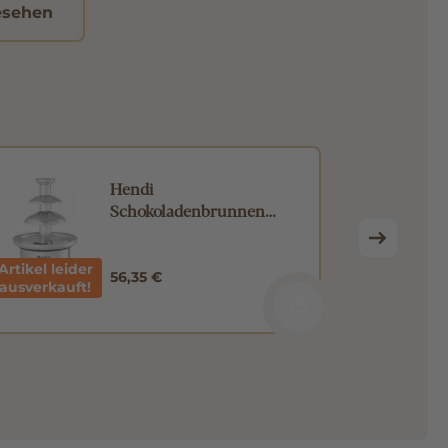
esehen
Hendi
Schokoladenbrunnen
Edelstahl
Artikel leider
56,35 €
ausverkauft!