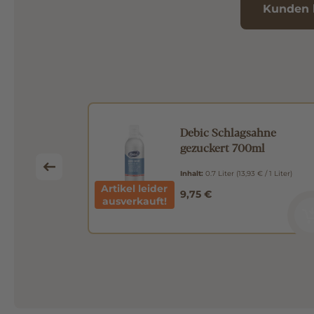
Kunden 
 Extra
Debic Schlagsahne
gezuckert 700ml
m
(10,55 € / 1
Inhalt:
0.7 Liter
(13,93 € / 1 Liter)
Artikel leider
9,75 €
ausverkauft!