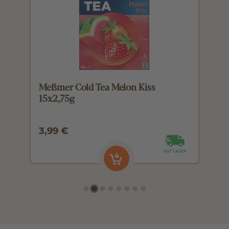
Meßmer Cold Tea Melon Kiss
M
15x2,75g
1
3,99 €
3