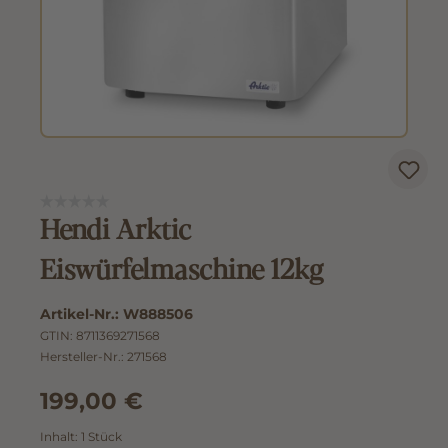
Hendi Arktic
Eiswürfelmaschine 12kg
Artikel-Nr.:
W888506
GTIN:
8711369271568
Hersteller-Nr.:
271568
199,00 €
Inhalt:
1 Stück