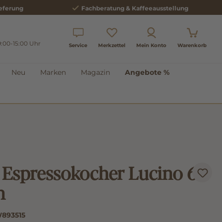
eferung
Fachberatung & Kaffeeausstellung
9:00-15:00 Uhr
Service
Merkzettel
Mein Konto
Warenkorb
Neu
Marken
Magazin
Angebote %
Espressokocher Lucino 6
n
893515