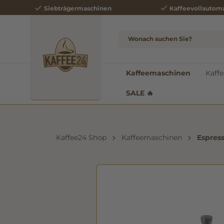
Siebträgermaschinen
Kaffeevollautom
e springen
Zur Hauptnavigation springen
Kaffeemaschinen
Kaffe
SALE 🔥
Kaffee24 Shop
Kaffeemaschinen
Espres