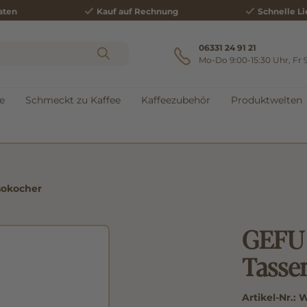
aten
Kauf auf Rechnung
Schnelle Li
06331 24 91 21
Mo-Do 9:00-15:30 Uhr, Fr 
e
Schmeckt zu Kaffee
Kaffeezubehör
Produktwelten
sokocher
GEFU 
Tasse
Artikel-Nr.:
W