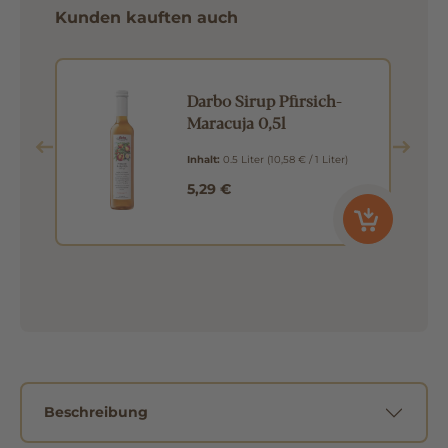
Kunden kauften auch
e
Darbo Sirup Pfirsich-
Maracuja 0,5l
Inhalt:
0.5 Liter
(10,58 € / 1 Liter)
5,29 €
Beschreibung