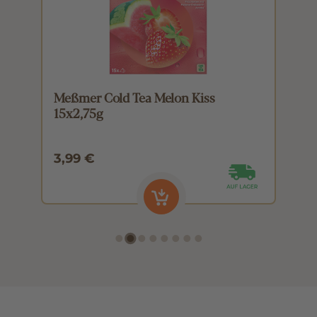
Meßmer Cold Tea Melon Kiss
M
15x2,75g
1
3,99 €
3