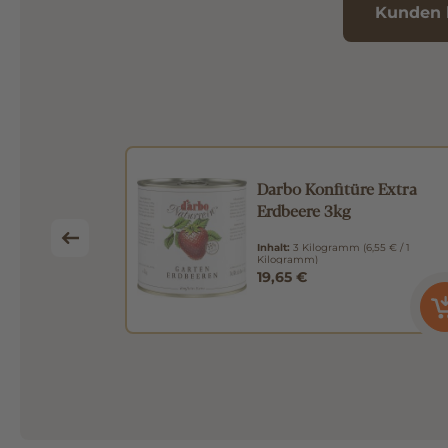
Kunden 
 Extra
Darbo Konfitüre Extra
Erdbeere 3kg
0,66 € / 1
Inhalt:
3 Kilogramm
(6,55 € / 1
Kilogramm)
19,65 €