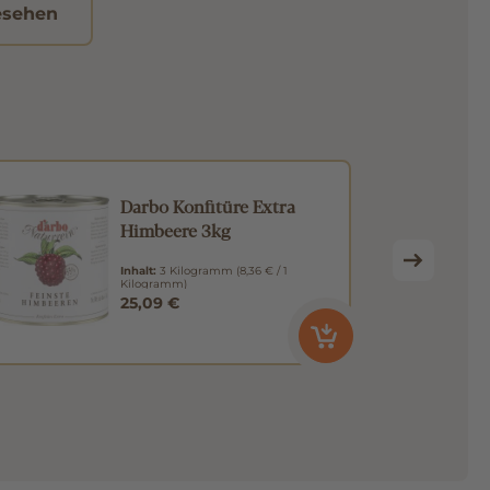
esehen
Darbo Konfitüre Extra
Himbeere 3kg
Inhalt:
3 Kilogramm
(8,36 € / 1
Kilogramm)
25,09 €