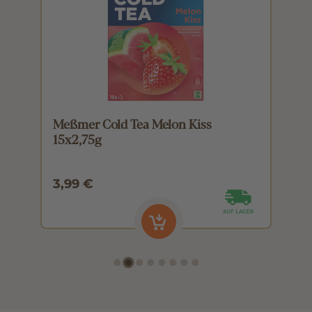
Meßmer Cold Tea Melon Kiss
M
15x2,75g
1
3,99 €
3