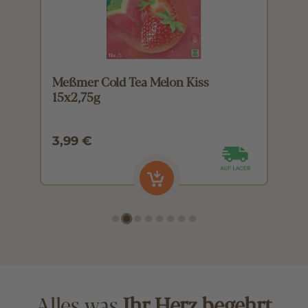
Meßmer Cold Tea Melon Kiss
M
15x2,75g
1
3,99 €
3
Alles was
Ihr Herz begehrt