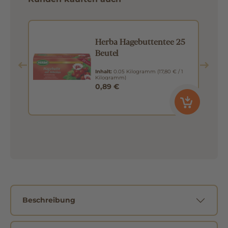
d
Herba Hagebuttentee 25
Beutel
Inhalt:
0.05 Kilogramm
(17,80 € / 1
Kilogramm)
0,89 €
Beschreibung