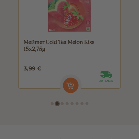
Meßmer Cold Tea Melon Kiss
M
15x2,75g
1
3,99 €
3