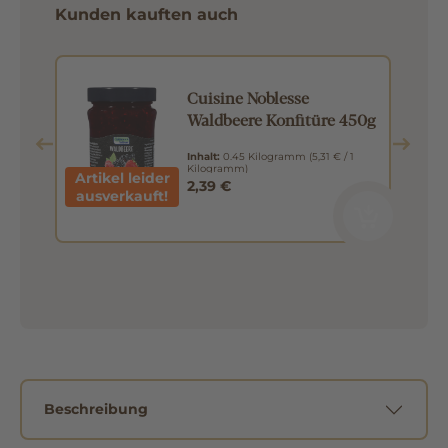
Kunden kauften auch
se
Cuisine Noblesse
Waldbeere Konfitüre 450g
Inhalt:
0.45 Kilogramm
(5,31 € / 1
Kilogramm)
Artikel leider
2,39 €
ausverkauft!
Beschreibung