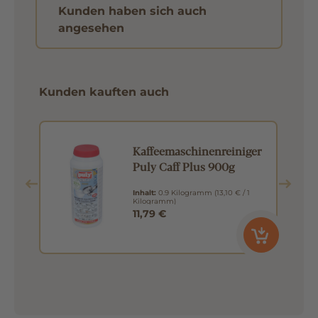
Kunden haben sich auch
angesehen
Kunden kauften auch
Kaffeemaschinenreiniger
Puly Caff Plus 900g
rz
Inhalt:
0.9 Kilogramm
(13,10 € / 1
Kilogramm)
11,79 €