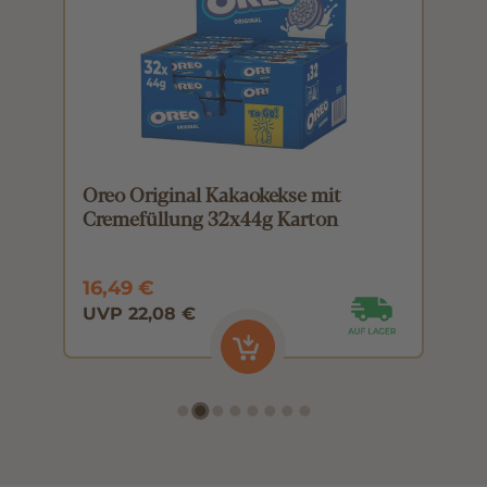
Oreo Original Kakaokekse mit
O
Cremefüllung 32x44g Karton
C
16,49 €
0
UVP 22,08 €
U