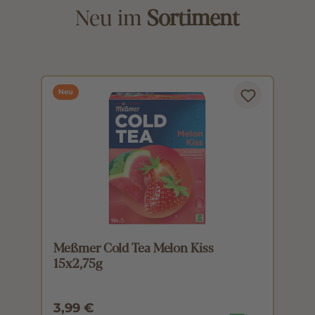
Neu im
Sortiment
Neu
Meßmer Cold Tea Melon Kiss
M
15x2,75g
1