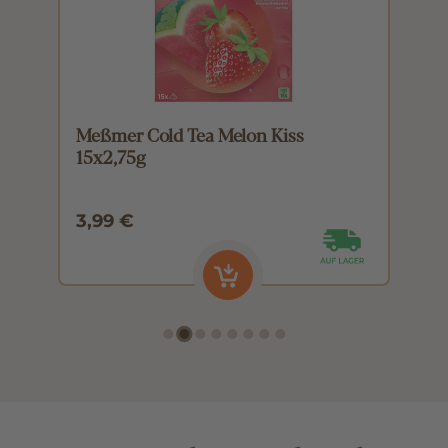
Meßmer Cold Tea Melon Kiss
M
15x2,75g
1
3,99 €
3