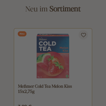
Neu im
Sortiment
Neu
Meßmer Cold Tea Melon Kiss
M
15x2,75g
1