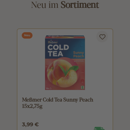
Neu im
Sortiment
Neu
Meßmer Cold Tea Sunny Peach
M
15x2,75g
1
3,99 €
3