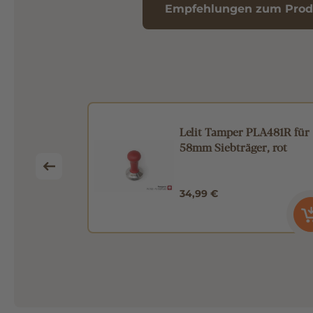
Empfehlungen zum Prod
Umbaukit
Lelit Tamper PLA481R für
 für PL62
58mm Siebträger, rot
34,99 €