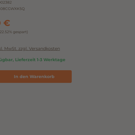
002382
B08CGWXK5Q
0 €
(22.52% gespart)
nkl. MwSt. zzgl. Versandkosten
ügbar, Lieferzeit 1-3 Werktage
In den Warenkorb