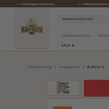
Siebträgermaschinen
Kaffeevollautom
e springen
Zur Hauptnavigation springen
Kaffeemaschinen
Kaffee
SALE 🔥
Kaffee24 Shop
Angebote %
B-Ware %