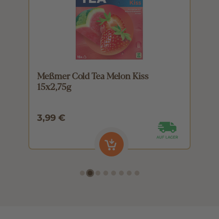
Meßmer Cold Tea Melon Kiss
M
15x2,75g
1
3,99 €
3