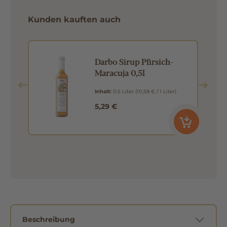
Kunden kauften auch
er
Darbo Sirup Pfirsich-
Maracuja 0,5l
Inhalt:
0.5 Liter
(10,58 € / 1 Liter)
5,29 €
Beschreibung