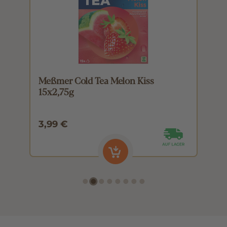
Meßmer Cold Tea Melon Kiss
M
15x2,75g
1
3,99 €
3